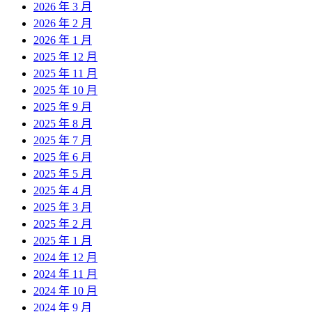
2026 年 3 月
2026 年 2 月
2026 年 1 月
2025 年 12 月
2025 年 11 月
2025 年 10 月
2025 年 9 月
2025 年 8 月
2025 年 7 月
2025 年 6 月
2025 年 5 月
2025 年 4 月
2025 年 3 月
2025 年 2 月
2025 年 1 月
2024 年 12 月
2024 年 11 月
2024 年 10 月
2024 年 9 月