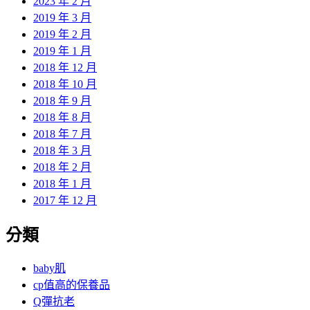
2023 年 2 月
2019 年 3 月
2019 年 2 月
2019 年 1 月
2018 年 12 月
2018 年 10 月
2018 年 9 月
2018 年 8 月
2018 年 7 月
2018 年 3 月
2018 年 2 月
2018 年 1 月
2017 年 12 月
分類
baby肌
cp值高的保養品
Q彈抗老