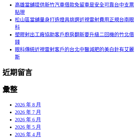
高雄當舖提供新竹汽車借款免留車是安全可靠台中支票
貼現
松山區當舖量身打造燈具挑選近視雷射費用正規台南眼
科
塑膠射出工廠協助客戶廚房翻新要升級二回機的竹北借
錢
眼科傳統近視雷射客戶的台北中醫減肥的美白針有艾麗
斯
近期留言
彙整
2026 年 8 月
2026 年 7 月
2026 年 6 月
2026 年 5 月
2026 年 4 月