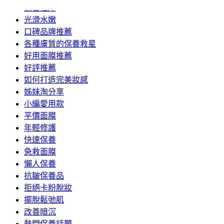
保養程序
光滑水嫩
口碑品牌推薦
各種膚質的保養救星
好用面膜推薦
好評推薦
如何打造完美妝感
姊妹淘分享
小編愛用款
平價面膜
年輕修護
快速保養
急救面膜
懶人保養
抗皺保養品
拒絕卡粉脫妝
擺脫鬆弛肌
改善暗沉
熱門保養話題