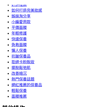
好評推薦
如何打造完美妝感
姊妹淘分享
小編愛用款
平價面膜
年輕修護
快速保養
急救面膜
懶人保養
抗皺保養品
拒絕卡粉脫妝
擺脫鬆弛肌
改善暗沉
熱門保養話題
網紅推薦的保養品
輕鬆保養
面膜推薦